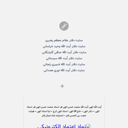
سایت دفتر مقام معظم رهبری
سایت دفتر آیت الله وحید خراسانی
سایت دفتر آیت الله صافی گلپایگانی
سایت دفتر آیت الله سیستانی
سایت دفتر آیت الله شبیری زنجانی
سایت دفتر آیت الله نوری همدانی
آیت الله الهی- آیت الله محمد حسن الهی فر- استاد محمد حسن الهی فر- استاد
الهی – دکتر الهی – حاج آقا الهی - استاد الهی کرج – ایتا استاد الهی – هیئت
حجت بن الحسن قم – امامزاده شاه جمال قم