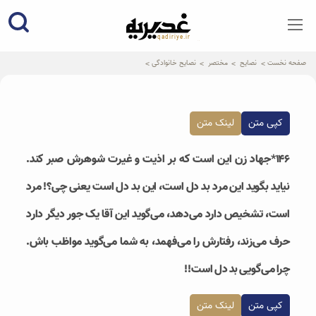
qadiriye.ir
نشریه ی غدیریه-بیانات استاد
الهی
صفحه نخست
نصایح
مختصر
نصایح خانوادگی
کپی متن
لینک متن
۱۴۶*جهاد زن این است که بر اذیت و غیرت شوهرش صبر کند.
نیاید بگوید این مرد بد دل است، این بد دل است یعنی چی؟! مرد
است، تشخیص دارد می‌دهد، می‌گوید این آقا یک جور دیگر دارد
حرف می‌زند، رفتارش را می‌فهمد، به شما می‌گوید مواظب باش.
چرا می‌گویی بد دل است!!
کپی متن
لینک متن