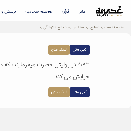
منبر
قرآن
صحیفه سجادیه
پرسش و پ
qadiriye.ir
نشریه ی غدیریه-بیانات استاد
الهی
صفحه نخست
نصایح
مختصر
نصایح خانوادگی
کپی متن
لینک متن
۱۸۳* در روایتی حضرت میفرمایند: که
خرابش می کند.
کپی متن
لینک متن