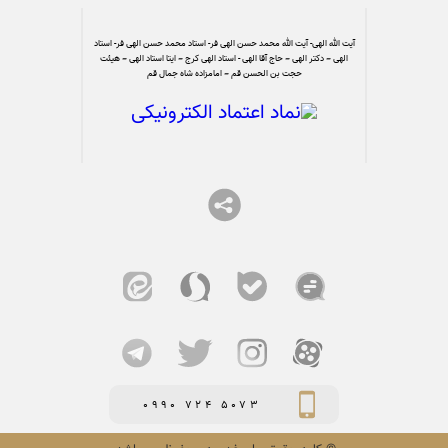
آیت الله الهی- آیت الله محمد حسن الهی فر- استاد محمد حسن الهی فر- استاد
الهی – دکتر الهی – حاج آقا الهی - استاد الهی کرج – ایتا استاد الهی – هیئت
حجت بن الحسن قم – امامزاده شاه جمال قم
0990 724 5073