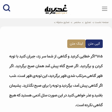
qadiriye.ir
نشریه ی غدیریه-بیانات استاد
الهی
صفحه نخست
نصایح
مختصر
نصایح متفرقه
کپی متن
لینک متن
۱۸۵*اگر خطایی کردید و گناهی از شما سر زد، جبران کنید با توبه
کردن و برگردید. اگر صبح گناه پیش آمد همان صبح برگردید. اگر
ظهر گناهی مرتکب شدی ظهر برگردید، این توبه‌ی ظهر است. شب
اگر گناهی پیش آمد، برگردید و توبه را برای صبح نگذارید. پشیمان
باشید و عذر خواهی کنید در این صورت مثل آدمی هستید که هیچ
گناهی نکرده است.