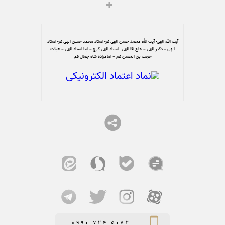
آیت الله الهی- آیت الله محمد حسن الهی فر- استاد محمد حسن الهی فر- استاد
الهی – دکتر الهی – حاج آقا الهی - استاد الهی کرج – ایتا استاد الهی – هیئت
حجت بن الحسن قم – امامزاده شاه جمال قم
0990 724 5073