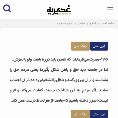
qadiriye.ir
نشریه ی غدیریه-بیانات استاد
الهی
صفحه نخست
نصایح
مختصر
نصایح متفرقه
کپی متن
لینک متن
۲۰۶*حضرت می‌فرمایند: که انسان باید در راه باشد، ولو با لغزش.
لذا در جامعه باید حق و باطل شکل بگیرد؛ یعنی مردم حق را
بشناسند و از آن پیروی کنند و باطل را تشخیص داده، از آن اجتناب
نمایند. اگر مردم به این شناخت برسند، کفایت می‌کند و لازم
نیست اصرار داشته باشیم که جامعه از هر لحاظ درست عمل کند.
کپی متن
لینک متن