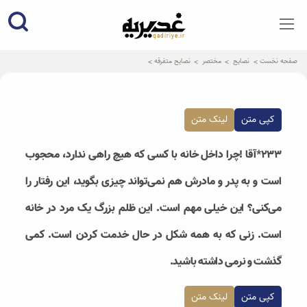
qadiriye.ir
نشریه ی غدیریه-بیانات استاد
الهی
صفحه نخست
نصایح
مختصر
نصایح متفرقه
کپی متن
لینک متن
۲۳۳*آقا !چرا داخل خانه با کسی که هیچ راهی ندارد، محجوب
است و به پدر و مادرش هم نمی‌تواند چیزی بگوید، این رفتار را
می‌کنی؟ این خیلی مهم است. این ظلم بزرگ یک مرد در خانه
است. زنی که به همه شکل در حال خدمت کردن است. کمی
گذشت و نرمی داشته باشید.
کپی متن
لینک متن