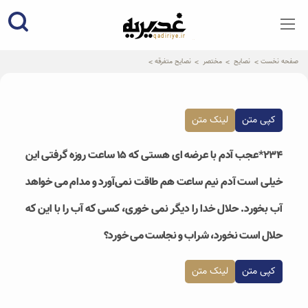
qadiriye.ir
نشریه ی غدیریه-بیانات استاد
الهی
صفحه نخست
نصایح
مختصر
نصایح متفرقه
کپی متن
لینک متن
۲۳۴*عجب آدم با عرضه ای هستی که ۱۵ ساعت روزه گرفتی این
خیلی است آدم نیم ساعت هم طاقت نمی‌آورد و مدام می خواهد
آب بخورد. حلال خدا را دیگر نمی خوری، کسی که آب را با این که
حلال است نخورد، شراب و نجاست می خورد؟
کپی متن
لینک متن