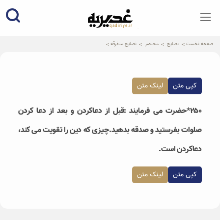
qadiriye.ir
نشریه ی غدیریه-بیانات استاد
الهی
صفحه نخست
نصایح
مختصر
نصایح متفرقه
کپی متن
لینک متن
۲۵۰*حضرت می فرمایند :قبل از دعاکردن و بعد از دعا کردن
صلوات بفرستید و صدقه بدهید.چیزی که دین را تقویت می کند،
دعاکردن است.
کپی متن
لینک متن