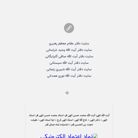
سایت دفتر مقام معظم رهبری
سایت دفتر آیت الله وحید خراسانی
سایت دفتر آیت الله صافی گلپایگانی
سایت دفتر آیت الله سیستانی
سایت دفتر آیت الله شبیری زنجانی
سایت دفتر آیت الله نوری همدانی
آیت الله الهی- آیت الله محمد حسن الهی فر- استاد محمد حسن الهی فر- استاد
الهی – دکتر الهی – حاج آقا الهی - استاد الهی کرج – ایتا استاد الهی – هیئت
حجت بن الحسن قم – امامزاده شاه جمال قم