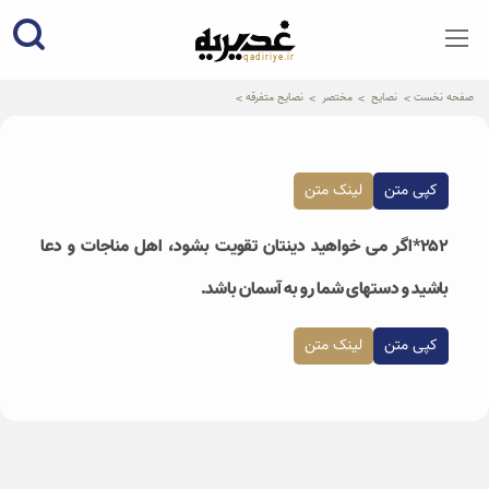
qadiriye.ir
نشریه ی غدیریه-بیانات استاد
الهی
صفحه نخست
نصایح
مختصر
نصایح متفرقه
کپی متن
لینک متن
۲۵۲*اگر می خواهید دینتان تقویت بشود، اهل مناجات و دعا
باشید و دستهای شما رو به آسمان باشد.
کپی متن
لینک متن