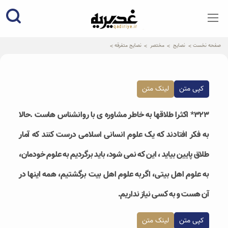
qadiriye.ir
نشریه ی غدیریه-بیانات استاد
الهی
صفحه نخست
نصایح
مختصر
نصایح متفرقه
کپی متن
لینک متن
۳۲۳* اکثرا طلاقها به خاطر مشاوره ی با روانشناس هاست .حالا
به فکر افتادند که یک علوم انسانی اسلامی درست کنند که آمار
طلاق پایین بیاید ، این که نمی شود، باید برگردیم به علوم خودمان،
به علوم اهل بیتی، اگربه علوم اهل بیت برگشتیم، همه اینها در
آن هست و به کسی نیاز نداریم.
کپی متن
لینک متن