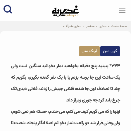
qadiriye.ir
نشریه ی غدیریه-بیانات استاد
الهی
صفحه نخست
نصایح
مختصر
نصایح متفرقه
کپی متن
لینک متن
۳۴۳* ببینید پنج دقیقه بخواهید نماز بخوانید سنگین است ولی
یک ساعت این جا پرسه بزنم یا با یک نفر گعده بگیرم، بگویم که
چند تا تصادف اون جا شده، فلانی جیبش را زدند، فلانی دیدی تک
چرخ بلند کرد چه جوری ویراژ داد.
اینها را که می گویم کیف می کنم، می خندم، خسته هم نمی شوم،
ولی وقتی قرار شد دو رکعت نماز بخوانم اصلا انگار پنجاه، شصت تا