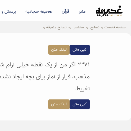
منبر
قرآن
صحیفه سجادیه
پرسش و پ
qadiriye.ir
نشریه ی غدیریه-بیانات استاد
الهی
صفحه نخست
نصایح
مختصر
نصایح متفرقه
کپی متن
لینک متن
۳۷۱* اگر من از یک نقطه خیلی آرام
مذهب، فرار از نماز برای بچه ایجاد نشده
تفریط.
کپی متن
لینک متن