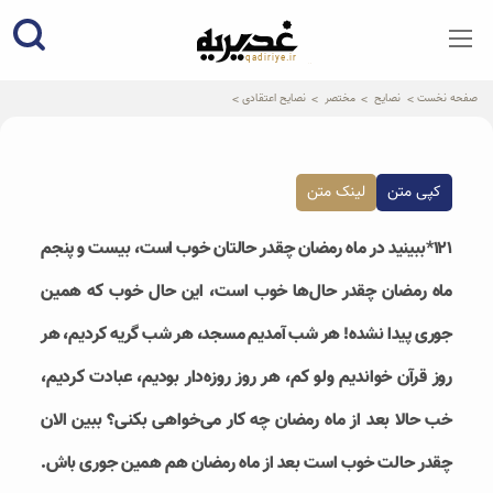
qadiriye.ir
نشریه ی غدیریه-بیانات استاد
الهی
صفحه نخست
نصایح
مختصر
نصایح اعتقادی
کپی متن
لینک متن
۱۲۱*ببینید در ماه رمضان چقدر حالتان خوب است، بیست و پنجم
ماه رمضان چقدر حال‌ها خوب است، این حال خوب که همین
جوری پیدا نشده! هر شب آمدیم مسجد، هر شب گریه کردیم، هر
روز قرآن خواندیم ولو کم، هر روز روزه‌دار بودیم، عبادت کردیم،
خب حالا بعد از ماه رمضان چه کار می‌خواهی بکنی؟ ببین الان
چقدر حالت خوب است بعد از ماه رمضان هم همین جوری باش.