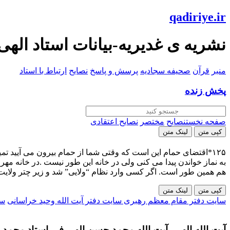
qadiriye.ir
نشریه ی غدیریه-بیانات استاد الهی
منبر
قرآن
صحیفه سجادیه
پرسش و پاسخ
نصایح
ارتباط با استاد
پخش زنده
صفحه نخست
نصایح
مختصر
نصایح اعتقادی
کپی متن
لینک متن
۱۲۵*اقتضای حمام این است که وقتی شما از حمام بیرون می آیید تمی
به نماز خواندن پیدا می کنی ولی در خانه این طور نیست .در خانه مه
هم همین طور است. اگر کسی وارد نظام “ولایی” شد و زیر چتر ولایت
کپی متن
لینک متن
سایت دفتر مقام معظم رهبری
سایت دفتر آیت الله وحید خراسانی
سا
آیت الله الهی- آیت الله محمد حسن الهی فر- استاد محمد ح