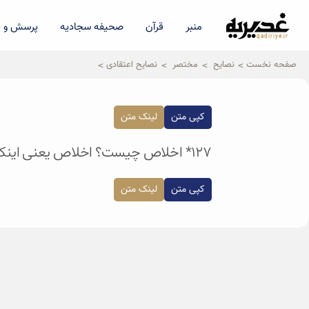
منبر
قرآن
صحیفه سجادیه
پرسش و پ
qadiriye.ir
نشریه ی غدیریه-بیانات استاد
الهی
صفحه نخست
نصایح
مختصر
نصایح اعتقادی
کپی متن
لینک متن
۱۲۷* اخلاص چیست؟ اخلاص یعنی اینکه شما در این جبهه باشی و از این جبهه جدا نشوی و با “ولایت” زندگی کنی.
کپی متن
لینک متن