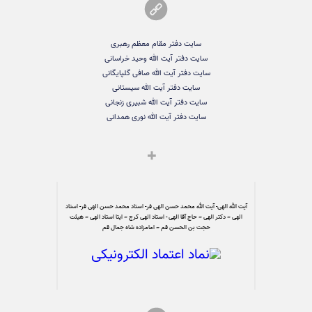
سایت دفتر مقام معظم رهبری
سایت دفتر آیت الله وحید خراسانی
سایت دفتر آیت الله صافی گلپایگانی
سایت دفتر آیت الله سیستانی
سایت دفتر آیت الله شبیری زنجانی
سایت دفتر آیت الله نوری همدانی
آیت الله الهی- آیت الله محمد حسن الهی فر- استاد محمد حسن الهی فر- استاد
الهی – دکتر الهی – حاج آقا الهی - استاد الهی کرج – ایتا استاد الهی – هیئت
حجت بن الحسن قم – امامزاده شاه جمال قم