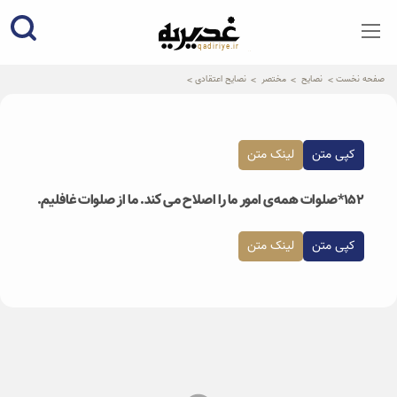
qadiriye.ir
نشریه ی غدیریه-بیانات استاد
الهی
صفحه نخست
نصایح
مختصر
نصایح اعتقادی
کپی متن
لینک متن
۱۵۲*صلوات همه‌ی امور ما را اصلاح می کند. ما از صلوات غافلیم.
کپی متن
لینک متن