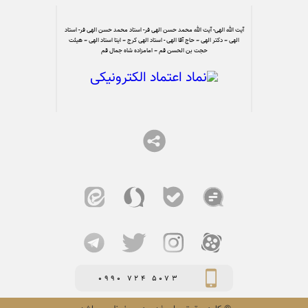
آیت الله الهی- آیت الله محمد حسن الهی فر- استاد محمد حسن الهی فر- استاد
الهی – دکتر الهی – حاج آقا الهی - استاد الهی کرج – ایتا استاد الهی – هیئت
حجت بن الحسن قم – امامزاده شاه جمال قم
0990 724 5073