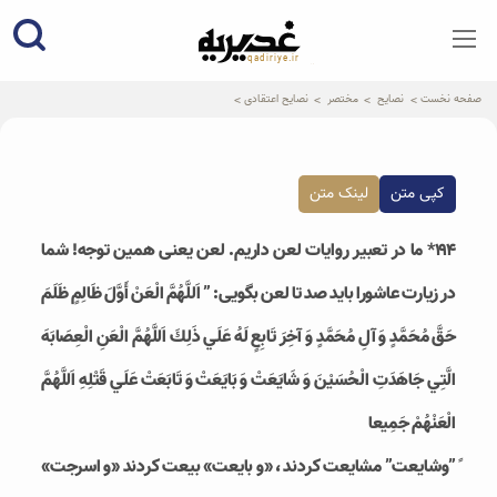
qadiriye.ir
نشریه ی غدیریه-بیانات استاد
الهی
صفحه نخست
نصایح
مختصر
نصایح اعتقادی
کپی متن
لینک متن
۱۹۴* ما در تعبیر روایات لعن داریم. لعن یعنی همین توجه! شما
در زیارت عاشورا باید صد تا لعن بگویی: ” اَللَّهُمَّ الْعَنْ أَوَّلَ ظَالِمٍ ظَلَمَ
حَقَّ مُحَمَّدٍ وَ آلِ مُحَمَّدٍ وَ آخِرَ تَابِعٍ لَهُ عَلَي ذَلِكَ اَللَّهُمَّ الْعَنِ الْعِصَابَهَ
الَّتِي جَاهَدَتِ الْحُسَيْنَ وَ شَايَعَتْ وَ بَايَعَتْ وَ تَابَعَتْ عَلَي قَتْلِهِ اَللَّهُمَّ
الْعَنْهُمْ جَمِيعا
ً”وشایعت” مشایعت کردند ، «و بایعت» بیعت کردند «و اسرجت»