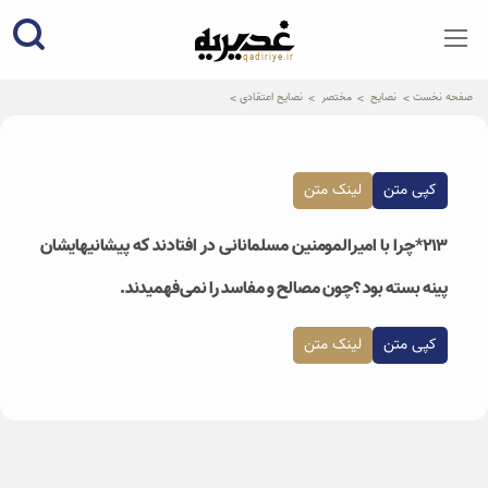
qadiriye.ir
نشریه ی غدیریه-بیانات استاد
الهی
صفحه نخست
نصایح
مختصر
نصایح اعتقادی
کپی متن
لینک متن
۲۱۳*چرا با امیرالمومنین مسلمانانی در افتادند که پیشانیهایشان
پینه بسته بود ؟چون مصالح و مفاسد را نمی‌فهمیدند.
کپی متن
لینک متن