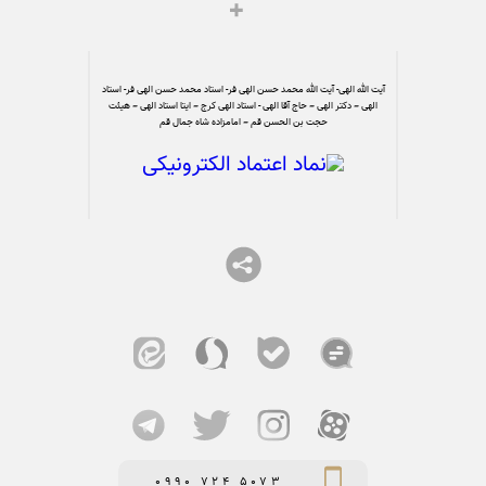
آیت الله الهی- آیت الله محمد حسن الهی فر- استاد محمد حسن الهی فر- استاد
الهی – دکتر الهی – حاج آقا الهی - استاد الهی کرج – ایتا استاد الهی – هیئت
حجت بن الحسن قم – امامزاده شاه جمال قم
0990 724 5073