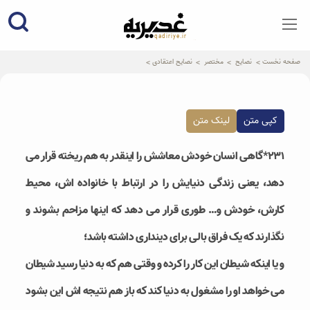
qadiriye.ir
نشریه ی غدیریه-بیانات استاد
الهی
صفحه نخست
نصایح
مختصر
نصایح اعتقادی
کپی متن
لینک متن
۲۳۱*گاهی انسان خودش معاشش را اینقدر به هم ریخته قرار می
دهد، یعنی زندگی دنیایش را در ارتباط با خانواده اش، محیط
کارش، خودش و… طوری قرار می دهد که اینها مزاحم بشوند و
نگذارند که یک فراق بالی برای دینداری داشته باشد؛
و یا اینکه شیطان این کار را کرده و وقتی هم که به دنیا رسید شیطان
می خواهد او را مشغول به دنیا کند که باز هم نتیجه اش این بشود