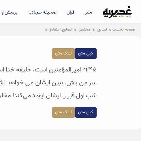
منبر
قرآن
صحیفه سجادیه
پرسش و پ
qadiriye.ir
نشریه ی غدیریه-بیانات استاد
الهی
صفحه نخست
نصایح
مختصر
نصایح اعتقادی
کپی متن
لینک متن
۲۴۵* امیرالمؤمنین است، خلیفه خدا 
سر من باش. ببین ایشان می خواهد نشا
شب اول قبر را ایشان ایجاد می‌کند! مخلوق
کپی متن
لینک متن