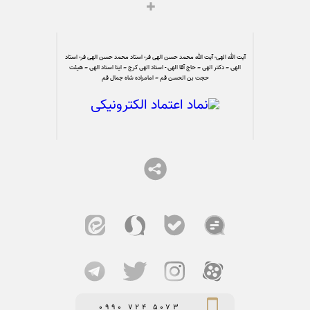
آیت الله الهی- آیت الله محمد حسن الهی فر- استاد محمد حسن الهی فر- استاد
الهی – دکتر الهی – حاج آقا الهی - استاد الهی کرج – ایتا استاد الهی – هیئت
حجت بن الحسن قم – امامزاده شاه جمال قم
0990 724 5073