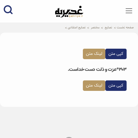
qadiriye.ir
نشریه ی غدیریه-بیانات استاد
الهی
صفحه نخست
نصایح
مختصر
نصایح اعتقادی
کپی متن
لینک متن
۳۰۳*عزت و ذلت دست خداست.
کپی متن
لینک متن