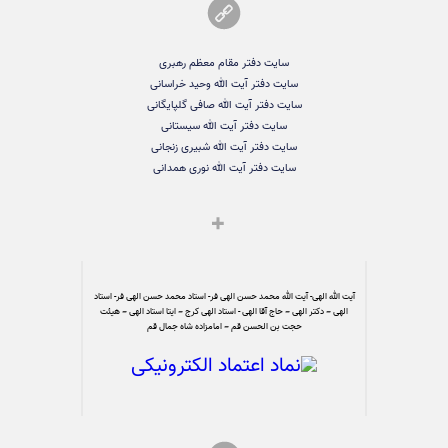
سایت دفتر مقام معظم رهبری
سایت دفتر آیت الله وحید خراسانی
سایت دفتر آیت الله صافی گلپایگانی
سایت دفتر آیت الله سیستانی
سایت دفتر آیت الله شبیری زنجانی
سایت دفتر آیت الله نوری همدانی
آیت الله الهی- آیت الله محمد حسن الهی فر- استاد محمد حسن الهی فر- استاد
الهی – دکتر الهی – حاج آقا الهی - استاد الهی کرج – ایتا استاد الهی – هیئت
حجت بن الحسن قم – امامزاده شاه جمال قم