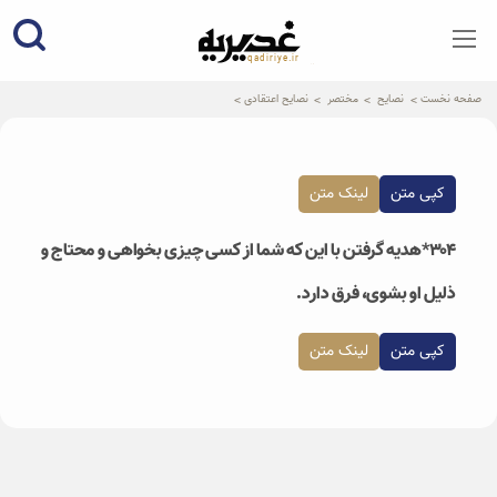
qadiriye.ir
نشریه ی غدیریه-بیانات استاد
الهی
صفحه نخست
نصایح
مختصر
نصایح اعتقادی
کپی متن
لینک متن
۳۰۴*هدیه گرفتن با این که شما از کسی چیزی بخواهی و محتاج و
ذلیل او بشوی، فرق دارد.
کپی متن
لینک متن