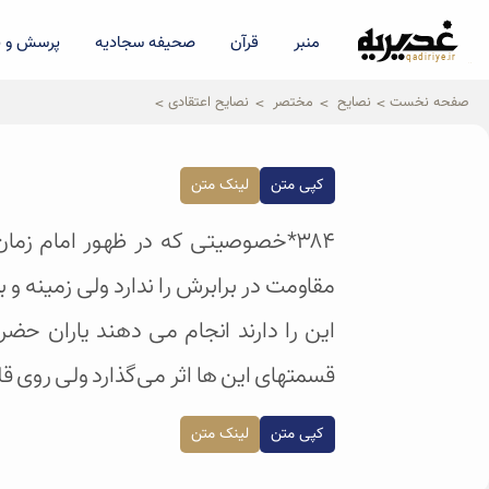
منبر
قرآن
صحیفه سجادیه
پرسش و پ
qadiriye.ir
نشریه ی غدیریه-بیانات استاد
الهی
صفحه نخست
نصایح
مختصر
نصایح اعتقادی
کپی متن
لینک متن
۳۸۴*خصوصیتی که در ظهور امام زم
مقاومت در برابرش را ندارد ولی زمینه 
این را دارند انجام می دهند یاران ح
قسمتهای این ها اثر می‌گذارد ولی روی قل
کپی متن
لینک متن