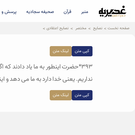
منبر
قرآن
صحیفه سجادیه
پرسش و پ
qadiriye.ir
نشریه ی غدیریه-بیانات استاد
الهی
صفحه نخست
نصایح
مختصر
نصایح اعتقادی
کپی متن
لینک متن
۳۹۳*حضرت اینطور به ما یاد دادند ک
نداریم. یعنی خدا دارد به ما می دهد و ا
کپی متن
لینک متن