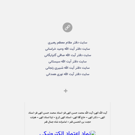
سایت دفتر مقام معظم رهبری
سایت دفتر آیت الله وحید خراسانی
سایت دفتر آیت الله صافی گلپایگانی
سایت دفتر آیت الله سیستانی
سایت دفتر آیت الله شبیری زنجانی
سایت دفتر آیت الله نوری همدانی
آیت الله الهی- آیت الله محمد حسن الهی فر- استاد محمد حسن الهی فر- استاد
الهی – دکتر الهی – حاج آقا الهی - استاد الهی کرج – ایتا استاد الهی – هیئت
حجت بن الحسن قم – امامزاده شاه جمال قم