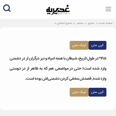
qadiriye.ir
نشریه ی غدیریه-بیانات استاد
الهی
صفحه نخست
نصایح
مختصر
نصایح اعتقادی
کپی متن
لینک متن
۴۱۵*در طول تاریخ، شیطان با همه انبیاء و نیز دیگران از در دشمنی
وارد شده است؛ حتی در مواضعی هم که به ظاهر از در دوستی
وارد شده, قصدش مخفی کردن دشمنی‌اش بوده است.
کپی متن
لینک متن