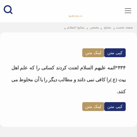
qadiriye.ir
نشریه ی غدیریه-بیانات استاد
الهی
صفحه نخست
نصایح
مختصر
نصایح اعتقادی
کپی متن
لینک متن
۴۳۴*ائمه علیهم السلام لعنت کردند کسانی را که علم اهل
بیت (ع )را کافی نمی دانند و مطالب دیگر را با آن مخلوط می
کنند.
کپی متن
لینک متن