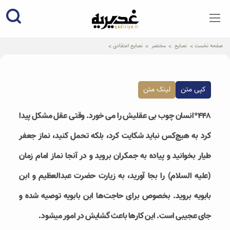
qadiriye.ir
نشریه ی غدیریه-بیانات استاد
الهی
صفحه نخست
نصایح
مختصر
نصایح اعتقادی
کپی متن
لینک متن
۴۴۸*انسان چوب بی عقلیش را می خورد. وقتی عقل مشکل پیدا
کرد به هیچ‌کس نباید شکایت کرد، بلکه تحمل کنید، نماز جعفر
طیار بخوانید و پیاده به جمکران بروید و در آنجا نماز امام زمان
(علیه السلام) را بجا آورید، به زیارت حضرت عبدالعظیم و ابن
بابویه بروید. بخصوص برای حاجت‌ها ابن بابویه توصیه شده و
جای عجیبی است. این کارها باعث گشایش در امور میشود.