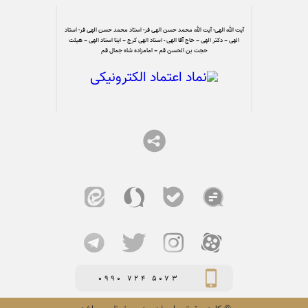
آیت الله الهی- آیت الله محمد حسن الهی فر- استاد محمد حسن الهی فر- استاد
الهی – دکتر الهی – حاج آقا الهی - استاد الهی کرج – ایتا استاد الهی – هیئت
حجت بن الحسن قم – امامزاده شاه جمال قم
0990 724 5073