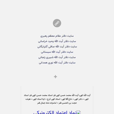
سایت دفتر مقام معظم رهبری
سایت دفتر آیت الله وحید خراسانی
سایت دفتر آیت الله صافی گلپایگانی
سایت دفتر آیت الله سیستانی
سایت دفتر آیت الله شبیری زنجانی
سایت دفتر آیت الله نوری همدانی
آیت الله الهی- آیت الله محمد حسن الهی فر- استاد محمد حسن الهی فر- استاد
الهی – دکتر الهی – حاج آقا الهی - استاد الهی کرج – ایتا استاد الهی – هیئت
حجت بن الحسن قم – امامزاده شاه جمال قم