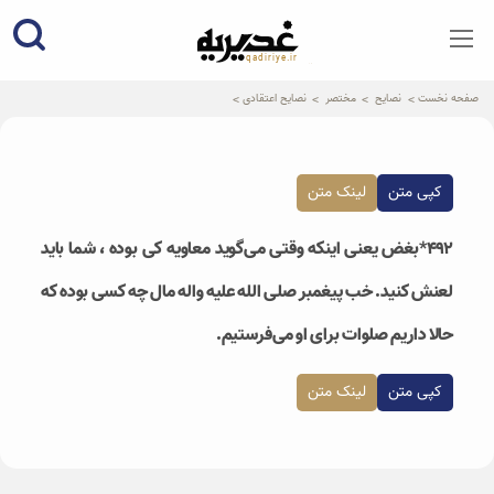
qadiriye.ir
نشریه ی غدیریه-بیانات استاد
الهی
صفحه نخست
نصایح
مختصر
نصایح اعتقادی
کپی متن
لینک متن
۴۹۲*بغض یعنی اینکه وقتی می‌گوید معاویه کی بوده ، شما باید
لعنش کنید. خب پیغمبر صلی الله علیه واله مال چه کسی بوده که
حالا داریم صلوات برای او می‌فرستیم.
کپی متن
لینک متن