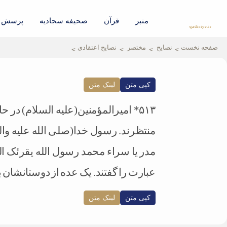
منبر
قرآن
صحیفه سجادیه
پرسش و
qadiriye.ir
نشریه ی غدیریه-بیانات استاد
الهی
صفحه نخست
نصایح
مختصر
نصایح اعتقادی
کپی متن
لینک متن
۵۱۳* امیرالمؤمنین(علیه السلام) در 
منتظرند. رسول خدا(صلی الله علیه واله)
مدر یا سراء محمد رسول الله یقرئک ا
عبارت را گفتند. یک عده از دوستانشان 
کپی متن
لینک متن