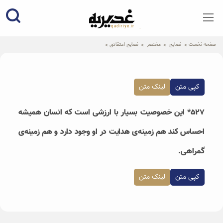
qadiriye.ir
نشریه ی غدیریه-بیانات استاد
الهی
صفحه نخست
نصایح
مختصر
نصایح اعتقادی
کپی متن
لینک متن
۵۲۷* این خصوصیت بسیار با ارزشی است که انسان همیشه
احساس کند هم زمینه‌ی هدایت در او وجود دارد و هم زمینه‌ی
گمراهی.
کپی متن
لینک متن