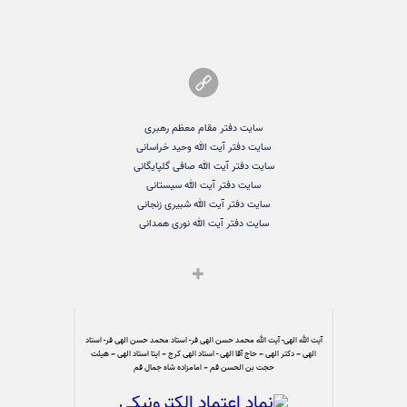
سایت دفتر مقام معظم رهبری
سایت دفتر آیت الله وحید خراسانی
سایت دفتر آیت الله صافی گلپایگانی
سایت دفتر آیت الله سیستانی
سایت دفتر آیت الله شبیری زنجانی
سایت دفتر آیت الله نوری همدانی
آیت الله الهی- آیت الله محمد حسن الهی فر- استاد محمد حسن الهی فر- استاد
الهی – دکتر الهی – حاج آقا الهی - استاد الهی کرج – ایتا استاد الهی – هیئت
حجت بن الحسن قم – امامزاده شاه جمال قم