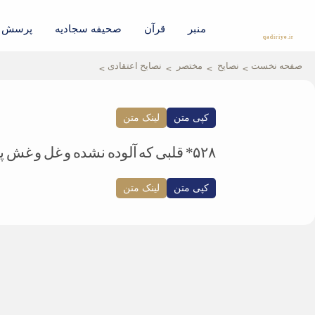
منبر
قرآن
صحیفه سجادیه
پرسش و
qadiriye.ir
نشریه ی غدیریه-بیانات استاد
الهی
صفحه نخست
نصایح
مختصر
نصایح اعتقادی
کپی متن
لینک متن
۵۲۸* قلبی که آلوده نشده و غل و غش پیدا نکرده باشد، زمینه ی پذیرش حق را پیدا می کند.
کپی متن
لینک متن