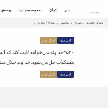
منبر
قرآن
صحیفه سجادیه
پرسش و
qadiriye.ir
نشریه ی غدیریه-بیانات استاد
الهی
صفحه نخست
نصایح
مختصر
نصایح اعتقادی
کپی متن
لینک متن
۵۳۰*خداوند می‌خواهد ثابت كند كه 
مشکلات حل می‌شود. خداوند حلال مشك
کپی متن
لینک متن