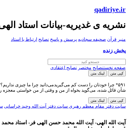
qadiriye.ir
نشریه ی غدیریه-بیانات استاد الهی
منبر
قرآن
صحیفه سجادیه
پرسش و پاسخ
نصایح
ارتباط با استاد
پخش زنده
صفحه نخست
نصایح
مختصر
نصایح اعتقادی
کپی متن
لینک متن
۵۹۱* چرا خودتان را دست کم می‌گیریدمی‌دانید چرا ما چیزی نداریم؟ 
شأن قائل شده، می‌گوید بخواه از من و وقتی از من خواستی معجزه را خو
کپی متن
لینک متن
سایت دفتر مقام معظم رهبری
سایت دفتر آیت الله وحید خراسانی
سا
آیت الله الهی- آیت الله محمد حسن الهی فر- استاد محمد ح