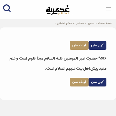
qadiriye.ir
نشریه ی غدیریه-بیانات استاد
الهی
صفحه نخست
نصایح
مختصر
نصایح اعتقادی
کپی متن
لینک متن
۵۹۶* حضرت امیر المومنین علیه السلام مبدأ علوم است و علم
مفید پیش اهل بیت علیهم السلام است.
کپی متن
لینک متن