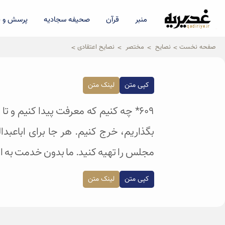
منبر
قرآن
صحیفه سجادیه
پرسش و پ
qadiriye.ir
نشریه ی غدیریه-بیانات استاد
الهی
صفحه نخست
نصایح
مختصر
نصایح اعتقادی
کپی متن
لینک متن
۶۰۹* چه کنیم که معرفت پیدا کنیم و تا
بگذاریم، خرج کنیم. هر جا برای اباعبد
مجلس را تهیه کنید. ما بدون خدمت به 
کپی متن
لینک متن