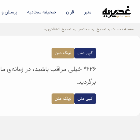
منبر
قرآن
صحیفه سجادیه
پرسش و پ
qadiriye.ir
نشریه ی غدیریه-بیانات استاد
الهی
صفحه نخست
نصایح
مختصر
نصایح اعتقادی
کپی متن
لینک متن
۶۲۶* خیلی مراقب باشید، در زمانه‌ی
برگردید.
کپی متن
لینک متن