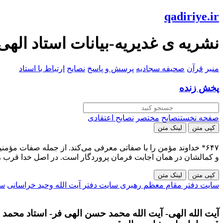
qadiriye.ir
نشریه ی غدیریه-بیانات استاد الهی
منبر
قرآن
صحیفه سجادیه
پرسش و پاسخ
نصایح
ارتباط با استاد
پخش زنده
صفحه نخست
نصایح
مختصر
نصایح اعتقادی
کپی متن
لینک متن
۶۴۷* خداوند مؤمن را با صفاتی معرفی می‌کند. از جمله صفات مؤ
و کمالشان در همان اجابت فرمان پروردگار است. در اصل خدا قرب ر
کپی متن
لینک متن
سایت دفتر مقام معظم رهبری
سایت دفتر آیت الله وحید خراسانی
سا
آیت الله الهی- آیت الله محمد حسن الهی فر- استاد محمد ح