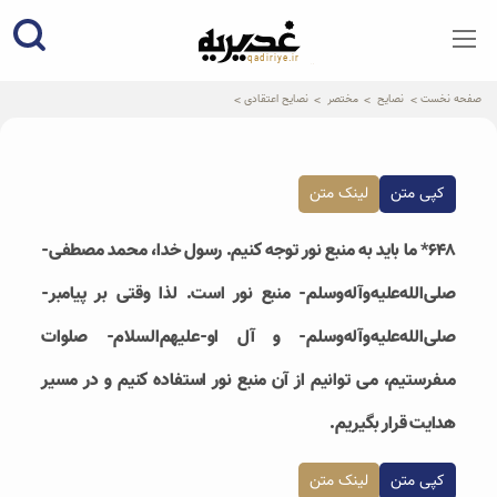
qadiriye.ir
نشریه ی غدیریه-بیانات استاد
الهی
صفحه نخست
نصایح
مختصر
نصایح اعتقادی
کپی متن
لینک متن
۶۴۸* ما باید به منبع نور توجه کنیم. رسول خدا، محمد مصطفى-
صلی‌الله‌علیه‌و‌آله‌و‌سلم- منبع نور است. لذا وقتى بر پیامبر-
صلی‌الله‌علیه‌و‌آله‌و‌سلم- و آل او-علیهم‌السلام- صلوات
مى‏فرستیم، می توانیم از آن منبع نور استفاده کنیم و در مسیر
هدایت قرار بگیریم.
کپی متن
لینک متن