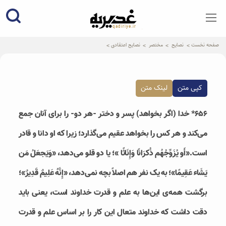
qadiriye.ir
نشریه ی غدیریه-بیانات استاد
الهی
صفحه نخست
نصایح
مختصر
نصایح اعتقادی
کپی متن
لینک متن
۶۵۶* خدا (اگر بخواهد) پسر و دختر -هر دو- را براى آنان جمع
می‌کند و هر کس را بخواهد عقيم می‌گذارد؛ زيرا که او دانا و قادر
است.«أَو يُزَوِّجُهُم ذُكرَانًا وَإِنَاثًا »؛ یا دو قلو می‌دهد، «وَيَجعَلُ مَن
يَشَاء عَقِيمًا»؛ به یک نفر هم اصلاً بچه نمی‌دهد، «إِنَّهُ عَلِيمٌ قَدِيرٌ»؛
‌برگشت همه‌ی این‌ها به علم و قدرت خداوند است، ‌یعنی باید
دقت داشت كه خداوند متعال این كار را بر اساس علم و قدرت