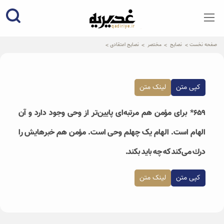
qadiriye.ir
نشریه ی غدیریه-بیانات استاد
الهی
صفحه نخست
نصایح
مختصر
نصایح اعتقادی
کپی متن
لینک متن
۶۵۹* براى مؤمن هم مرتبه‌ای پایین‌تر از وحی وجود دارد و آن
الهام است. الهام يک چهلم وحى است. مؤمن هم خبرهايش را
درك می‌كند كه چه بايد بكند.
کپی متن
لینک متن