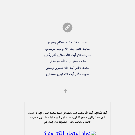
سایت دفتر مقام معظم رهبری
سایت دفتر آیت الله وحید خراسانی
سایت دفتر آیت الله صافی گلپایگانی
سایت دفتر آیت الله سیستانی
سایت دفتر آیت الله شبیری زنجانی
سایت دفتر آیت الله نوری همدانی
آیت الله الهی- آیت الله محمد حسن الهی فر- استاد محمد حسن الهی فر- استاد
الهی – دکتر الهی – حاج آقا الهی - استاد الهی کرج – ایتا استاد الهی – هیئت
حجت بن الحسن قم – امامزاده شاه جمال قم