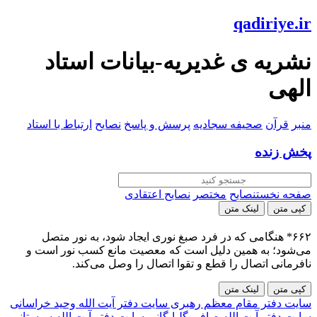
qadiriye.ir
نشریه ی غدیریه-بیانات استاد
الهی
منبر
قرآن
صحیفه سجادیه
پرسش و پاسخ
نصایح
ارتباط با استاد
پخش زنده
صفحه نخست
نصایح
مختصر
نصایح اعتقادی
کپی متن
لینک متن
۶۶۲* هنگامی که در فرد صبغ نورى ايجاد ‏شود، به نور متصل
می‌شود؛ به همين دليل است که معصيت مانع كسب نور است و
نافرمانى اتصال را قطع و تقوا اتصال را وصل می‌کند.
کپی متن
لینک متن
سایت دفتر مقام معظم رهبری
سایت دفتر آیت الله وحید خراسانی
سایت دفتر آیت الله صافی گلپایگانی
سایت دفتر آیت الله سیستانی