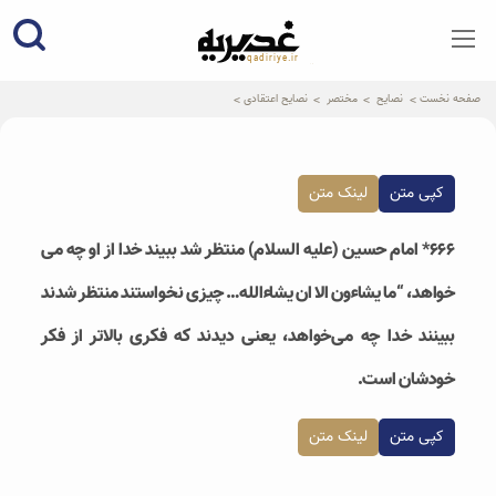
qadiriye.ir
نشریه ی غدیریه-بیانات استاد
الهی
صفحه نخست
نصایح
مختصر
نصایح اعتقادی
کپی متن
لینک متن
۶۶۶* امام حسین (علیه السلام) منتظر شد ببیند خدا از او چه می
خواهد، “ما یشاءون الا ان یشاءالله… چیزی نخواستند منتظر شدند
ببینند خدا چه می‌خواهد، یعنی دیدند که فکری بالاتر از فکر
خودشان است.
کپی متن
لینک متن