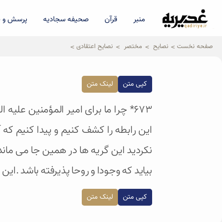
منبر
قرآن
صحیفه سجادیه
پرسش و پ
qadiriye.ir
نشریه ی غدیریه-بیانات استاد
الهی
صفحه نخست
نصایح
مختصر
نصایح اعتقادی
کپی متن
لینک متن
۶۷۳* چرا ما برای امیر المؤمنين عل
این رابطه را کشف کنیم و پیدا کنیم که آی
نکردید این گریه ها در همین جا می مان
بیاید که وجودا و روحا پذیرفته باشد .این 
کپی متن
لینک متن