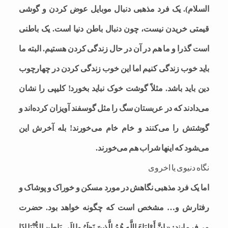
السلام). یک فرد مذهبی دنبال موبایل عوض کردن و گوشی
قیمتی خریدن نیست، چون دنبال باطن دنیا است. یک باطنی
است گذرا و ما هم در آن در حال زندگی کردن هستیم. البته ما
باید خوب زندگی کنیم اما این خوب زندگی کردن در چهارچوب
دین باید باشد. مثلاً گوشت خوک نباید بخورد! کلیپی را نشان
می‌دادند که در عربستان سگ را مثل گوسفند آویزان کرده‌اند و
گوشتش را می‌کنند و خام خام می‌خورند! بله آخرش این
می‌شود که اینها شراب هم می‌خورند.
نگاه دنیوی یا اخروی
اما یک فرد مذهبی نگاهش در مورد مسکن و خوراک و پوشاک و
رفتارش و… مشخص است که چگونه خواهد بود. حضرت
می‌فرمایند: « إِنَّ أَوْلِیَاءَ اللَّهِ هُمُ الَّذِینَ نَظَرُوا إِلَى بَاطِنِ الدُّنْیَا إِذَا