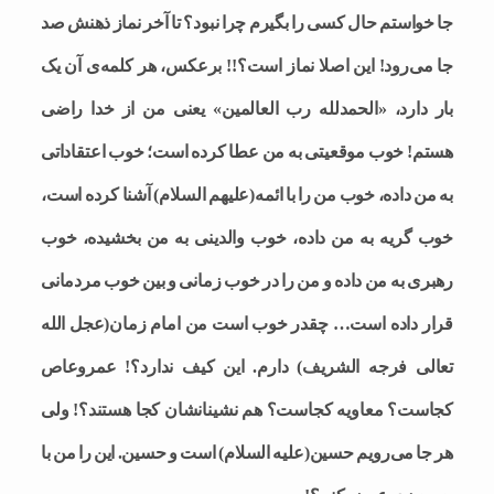
جا خواستم حال کسی را بگیرم چرا نبود؟ تا آخر نماز ذهنش صد
جا می‌رود! این اصلا نماز است؟!! برعکس، هر کلمه‌ی آن یک
بار دارد، «الحمدلله رب العالمین» یعنی من از خدا راضی
هستم! خوب موقعیتی به من عطا کرده است؛ خوب اعتقاداتی
به من داده، خوب من را با ائمه(علیهم السلام) آشنا کرده است،
خوب گریه به من داده، خوب والدینی به من بخشیده، خوب
رهبری به من داده و من را در خوب زمانی و بین خوب مردمانی
قرار داده است… چقدر خوب است من امام زمان(عجل الله
تعالی فرجه الشریف) دارم. این کیف ندارد؟! عمروعاص
کجاست؟ معاویه کجاست؟ هم نشینانشان کجا هستند؟! ولی
هر جا می‌رویم حسین(علیه السلام) است و حسین. این را من با