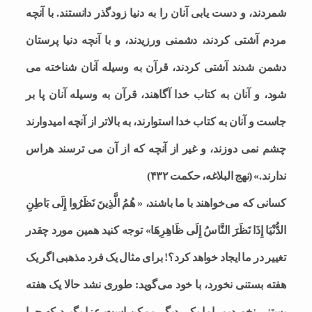
شمردند، و دست یابى آنان را به دنیا زودگذر دانستند. با آنچه
مردم آشتى کردند، دشمنى ورزیدند، و با آنچه دنیا پرستان
دشمن شدند آشتى کردند، قرآن به وسیله آنان شناخته مى
شود، و آنان به کتاب خدا آگاهند، قرآن به وسیله آنان پا بر
جاست و آنان به کتاب خدا استوارند، به بالاتر از آنچه امیدوارند
چشم نمى دوزند، و غیر از آنچه که از آن مى ترسند هراس
ندارند.» (نهج البلاغه، حکمت ۴۳۲)
کسانی که می‌خواهند با ما باشند، « هُمُ الَّذِینَ نَظَرُوا إِلَى بَاطِنِ
الدُّنْیَا إِذَا نَظَرَ النَّاسُ إِلَى ظَاهِرِهَا» توجه کنید همین مورد چقدر
تغییر در ما ایجاد خواهد کرد؟! برای مثال یک فرد مذهبی اگر یک
هفته بستنی نخورد، با خود می‌گوید: طوری نشد حالا یک هفته
بستنی نخوردیم. اما یکی دیگر ممکن است عزا بگیرد که چرا