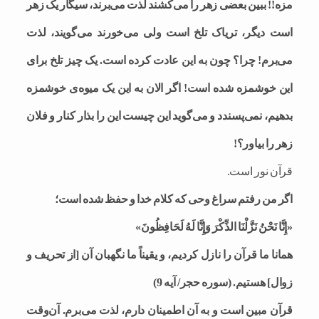
مزه!! ببین بعضی زهر را می‌کشند لذت می‌برند، سیگار یک زهر
است دیگر، تریاک تلخ است ولی می‌خورند می‌گویند، لذت
می‌برم! چرا؟ چون به این عادت کرده است. یک چیز تلخ برای
این خوشمزه شده است! اگر الان به این یک میوه‌ی خوشمزه
بدهیم، نمی‌پسندد و می‌گوید این چیست این را بذار کنار و فلان
زهر را بیاور؟!
قرآن نور است.
اگر من رفتم سراغ وحی که کلام خدا و حفظ شده است؛
«إِنَّا نَحْنُ نَزَّلْنَا الذِّكْرَ وَإِنَّا لَهُ لَحَافِظُونَ»
همانا ما قرآن را نازل كردیم، و یقیناً ما نگهبان آن [از تحریف و
زوال‌] هستیم. (سوره حجر/ آیه 9)
قرآن مبین است و به آن اطمینان دارم، لذت می‌برم. آن‌وقت