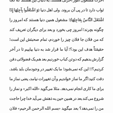
آخرت مشغول امور آخرتی هستند، به دنبال این هستند که کجا
ثواب دارد تا در پی آن بروند. ولی اهل دنیا (وَ اشْتَغَلُوا بِآجِلِهَا إِذَا
اشْتَغَلَ النَّاسُ بِعَاجِلِهَا)؛ مشغول همین دنیا هستند که امروز را
چگونه بچرند! امروز چی بخورد و بعد برای دیگران تعریف کند
که من فلان جا فلان چیز را خوردم، تمام صحبتش این است!
حقیقتاً هدف این بود؟! آیا ما قرار شد به دنیا بیاییم تا در آخر
گزارش بدهیم که دو تن کباب خوردیم بعد هم یک فضولاتی دفن
کردیم؟!! این که نمی‌شود! ما یک تغییر در وجودمان باید باشد.
دقت کنید اگر ما نماز خواندیم و آن تغییرات نیامد، یعنی نماز ما
برای ما کاری انجام نمی‌دهد. مثلا می‌گوید «الله اکبر» و نماز را
شروع می‌کند بعد در همین حین به ذهنش می‌آید خدا چرا حاجت
من را نمی‌دهد؟ بعد میگوید «بسم الله الرحمن الرحیم» فلان