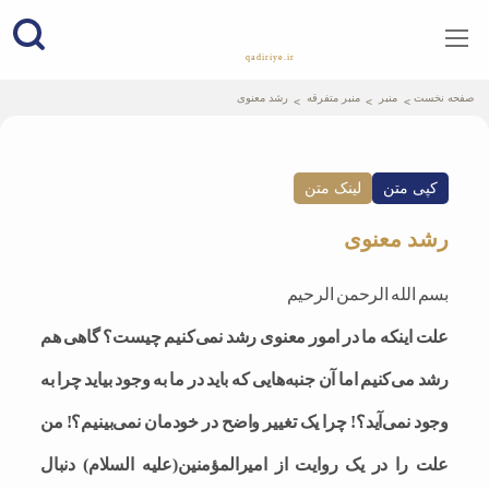
qadiriye.ir
نشریه ی غدیریه-بیانات استاد
الهی
صفحه نخست
منبر
منبر متفرقه
رشد معنوی
کپی متن
لینک متن
رشد معنوی
بسم الله الرحمن الرحیم
علت اینکه ما در امور معنوی رشد نمی‌کنیم چیست؟ گاهی هم
رشد می‌کنیم اما آن جنبه‌هایی که باید در ما به وجود بیاید چرا به
وجود نمی‌آید؟! چرا یک تغییر واضح در خودمان نمی‌بینیم؟! من
علت را در یک روایت از امیرالمؤمنین(علیه السلام) دنبال