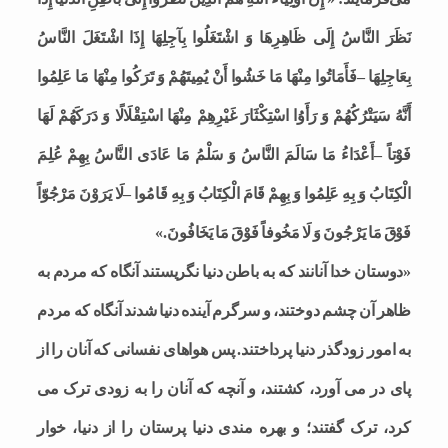
نَظَرَ النَّاسُ إِلَى ظَاهِرِهَا وَ اشْتَغَلُوا بِآجِلِهَا إِذَا اشْتَغَلَ النَّاسُ
بِعَاجِلِهَا –فَأَمَاتُوا مِنْهَا مَا خَشُوا أَنْ یُمِیتَهُمْ وَ تَرَکُوا مِنْهَا مَا عَلِمُوا
أَنَّهُ سَیَتْرُکُهُمْ وَ رَأَوُا اسْتِکْثَارَ غَیْرِهِمْ مِنْهَا اسْتِقْلَالًا وَ دَرَکَهُمْ لَهَا
فَوْتاً –أَعْدَاءُ مَا سَالَمَ النَّاسُ وَ سَلْمُ مَا عَادَى النَّاسُ بِهِمْ عُلِمَ
الْکِتَابُ وَ بِهِ عَلِمُوا وَ بِهِمْ قَامَ الْکِتَابُ وَ بِهِ قَامُوا –لَا یَرَوْنَ مَرْجُوّاً
فَوْقَ مَا یَرْجُونَ وَ لَا مَخُوفاً فَوْقَ مَا یَخَافُونَ.»
«دوستان خدا آنانند که به باطن دنیا نگریستند آنگاه که مردم به
ظاهر آن چشم دوختند، و سرگرم آینده دنیا شدند آنگاه که مردم
به امور زودگذر دنیا پرداختند. پس هواهاى نفسانى که آنان را از
پاى در مى آورد، کشتند، و آنچه که آنان را به زودى ترک مى
کرد، ترک گفتند؛ و بهره مندى دنیا پرستان را از دنیا، خوار