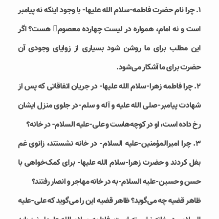
1. چرا نام حضرت فاطمه-سلام الله علیها- با وجود اینکه نه پیامبر
است و نه امام، همواره در لیست چهارده معصوم هست؟ اگر
این مطلب برای ما روشن شود بسیاری از زوایای وجودی آن
حضرت برای ما آشکار می‌شود.
2. چرا فاطمه زهرا-سلام الله علیها- در جریان اتفاقاتی که پس از
شهادت پیامبر-صلی الله علیه و آله و سلم-در جلوی منزل ایشان
رخ داده است، او در کوچه‌هاست و علی-علیه السلام- در خانه؟
3. چرا امیرالمؤمنین-علیه السلام- در خانه نشستند، زانوی غم
بغل کردند و حضرت زهرا-سلام الله علیها- برای کمک‌خواهی با
حسن و حسین-علیه السلام-به در خانه مهاجر و انصار رفتند؟
ظاهر قضیه چه می‌گوید؟ ظاهر قضیه این را می‌گوید که علی-علیه