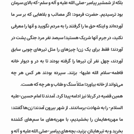
بلکه از شمشیر پیامبر-صلی الله علیه و آله و سلم-که بالای سرمان
بود ترسیدیم. حضرت فرمود: اگر مصائب و بلاهایی که بر سر ما
آورده‌اند و اینکه حق ما را گرفتند را به مردم نگویید و آنها را معرفی
نکنید، در جرم آنها شریک هستید! سیصد نفر مرد جنگی پشت در
آوردند؛ فقط برای یک زن! چیزهای را مثل تیرهای چوبی سابق
آوردند، چهل نفر آن تیرها را گرفته بودند تا به در و دیوار خانه
فاطمه-سلام الله علیها- بزنند. سپرده بودند هر کس هر چه
می‌تواند از خانه بیاورد؛ مثلاً سنگ و طناب و هر چه که هست.
همین قضیه در کربلا نیز ادامه پیدا کرد. آمدند تا امام حسین-علیه
السلام- را به شهادت برساندند. از شهر بیرون آمدند؛ زن‌ها گفتند:
ما مهریه‌هایمان را بخشیدیم، با مهریه‌های ما سم‌های کشنده
بخرید و به تیرهایتان بزنید، بچه‌های پیامبر-صلی الله علیه و آله و