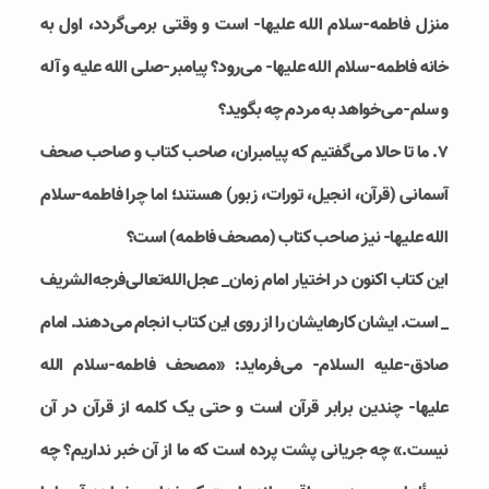
منزل فاطمه-سلام الله علیها- است و وقتی برمی‌گردد، اول به
خانه فاطمه-سلام الله علیها- می‌رود؟ پیامبر-صلی الله علیه و آله
و سلم-می‌خواهد به مردم چه بگوید؟
7. ما تا حالا می‌گفتیم که پیامبران، صاحب کتاب و صاحب صحف
آسمانی (قرآن، انجیل، تورات، زبور) هستند؛ اما چرا فاطمه-سلام
الله علیها- نیز صاحب کتاب (مصحف فاطمه) است؟
این کتاب اکنون در اختیار امام زمان_ عجل‌الله‌تعالی‌فرجه‌الشریف
_ است. ایشان کارهایشان را از روی این کتاب انجام می‌دهند. امام
صادق-علیه السلام- می‌فرماید: «مصحف فاطمه-سلام الله
علیها- چندین برابر قرآن است و حتی یک کلمه از قرآن در آن
نیست.» چه جریانی پشت پرده است که ما از آن خبر نداریم؟ چه