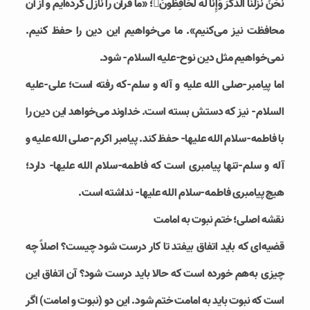
نَحْنُ نَزَّلْنَا الذِّكْرَ وَإِنَّا لَهُ لَحَافِظُونَ؛ «ما قرآن را نازل کرده‌ایم و از آن
محافظت نیز می‌کنیم». ما می‌خواهیم این دین را حفظ کنیم.
نمی‌خواهیم مثل دین نوح-علیه السلام- شود.
اما پیامبر-صلی الله علیه و آله و سلم-که رفته است؛ علی-علیه
السلام- نیز که دستش بسته است. خداوند می‌خواهد این دین را
با فاطمه-سلام الله علیها- حفظ کند. پیامبر اکرم-صلی الله علیه و
آله و سلم-تنها پیامبری است که فاطمه-سلام الله علیها- دارد؛
هیچ پیامبری فاطمه-سلام الله علیها- نداشته است.
نقشه اصلی؛ ختم نبوت به امامت
قضیه‌ای که باید اتفاق بیفتد تا کار درست شود چیست؟ اصلاً چه
چیزی به‌هم خورده است که حالا باید درست ‌شود؟ آن اتفاق این
است که نبوت باید به امامت ختم شود. این دو (نبوت و امامت) اگر