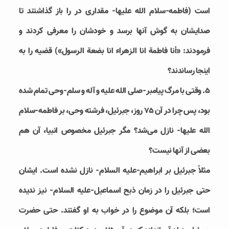
است (فاطمه-سلام الله علیها- مقداری در را باز گذاشتند تا
صدایشان به گوش آنها برسد و خودشان را معرفی کردند و
فرمودند: «أنا فاطمة انا الزهراء انا بضعة الرسول») قضیه را به
اینجا رساندند؟
5. وقتی با مرگ پیامبر-صلی الله علیه و آله و سلم-وحی تمام شده
بود، پس چرا در آن ۷۵ روز، جبرئیل، فرشته وحی، بر فاطمه-سلام
الله علیها- نازل می‌شد؟ مگر جبرئیل مخصوص انبیا، آن هم
بعضی از آنها نیست؟
مثلاً جبرئیل بر ابراهیم-علیه السلام- نازل نشده است. ایشان
حتی جبرئیل را در زمان ذبح اسماعیل-علیه السلام- نیز ندیده
است؛ بلکه آن موضوع را در خواب به او گفتند. حتی حضرت