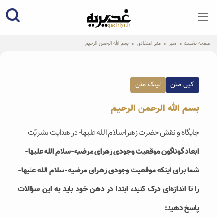
qadiriye.ir
نشریه ی غدیریه-بیانات استاد
الهی
صفحه نخست
منبر
منبر اعتقادی
بسم الله الرحمن الرحیم
کپی متن
لینک متن
بسم الله الرحمن الرحیم
جایگاه و نقش حضرت زهرا-سلام الله علیها- در هدایت بشریّت
ابعاد گوناگون موقعیت وجودی زهرای مرضیه-سلام الله علیها-
شما برای اینکه موقعیت وجودی زهرای مرضیه-سلام الله علیها-
را تا اندازه‌ای‌ درک کنید، ابتدا در ذهن خود باید به این سؤالات
پاسخ دهید: