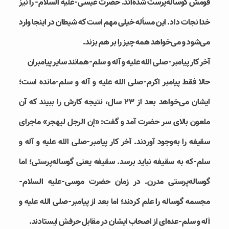
قومش گوساله‌پرست شده‌اند. حضرت عیسی-علیه السلام- را نیز
خدا نجات داد. این مسأله خیلی مهم است که شیطان در اینجا وارد
می‌شود و می‌خواهد همه چیز را بر هم بزند.
آخر کار پیامبر-صلی الله علیه و آله و سلم-همانند سایر پیامبران
حالا فقط پیامبر اکرم-صلی الله علیه و آله و سلم-مانده است؛
ایشان می‌خواهد بعد از ۲۳ سال، نتیجه کارش را ببیند که آن
ملعون بالای سر حضرت آمد و گفت: «إن‏ الرجل‏ ليهجر» ماجرای
سقیفه را به‌وجود آوردند. آخر کار پیامبر-صلی الله علیه و آله و
سلم-که به سقیفه نباید برسد. سقیفه یعنی گوساله‌پرستی؛ اما
گوساله‌پرستی مدرن. در زمان حضرت موسی-علیه السلام-
مجسمه گوساله را علم کردند؛ اما بعد از پیامبر-صلی الله علیه و
آله و سلم-عده‌ای از اصحاب ایشان در مقابل حرفش ایستادند.