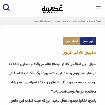
qadiriye.ir
نشریه ی غدیریه-بیانات استاد
الهی
صفحه نخست
پرسش و پاسخ
پرسش اعتقادی
تطبیق علائم ظهور
کپی متن
لینک متن
تطبیق علائم ظهور
سوال: این اتفاقاتی که در اوضاع عالم می‌افتد و متداول شده که
این‌ها را تطبیق می‌دهند با روایات ظهور؛ مرگ ملک عبدالله با فلان
روایت و نامه حضرت آقا به لبنان و جنگ اسرائیل، به روایات
مختلف، این‌ها درست است یا نه؟
پاسخ: تفألوا تجدوه، تفأل بزنید، این‌که عیب ندارد؛ این ملعون