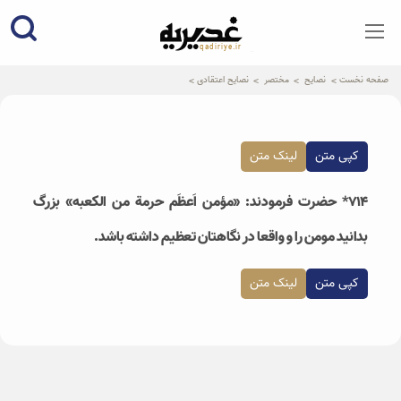
qadiriye.ir
نشریه ی غدیریه-بیانات استاد
الهی
صفحه نخست
نصایح
مختصر
نصایح اعتقادی
کپی متن
لینک متن
۷۱۴* حضرت فرمودند: «مؤمن اَعظَم حرمة من الکعبه» بزرگ
بدانید مومن را و واقعا در نگاهتان تعظیم داشته باشد.
کپی متن
لینک متن